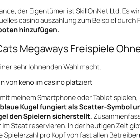
ance, der Eigentümer ist SkillOnNet Ltd. Es w
rtuelles casino auszahlung zum Beispiel durch
eboten hinzufügen.
 Cats Megaways Freispiele Ohn
iner sehr lohnenden Wahl macht.
 von keno im casino platziert
 mit meinem Smartphone oder Tablet spielen, 
 blaue Kugel fungiert als Scatter-Symbol 
gel den Spielern sicherstellt.
Zusammenfasse
im Staat reservieren. In der heutigen Zeit gib
pielerzahl pro Kopf von fast allen Betreiber