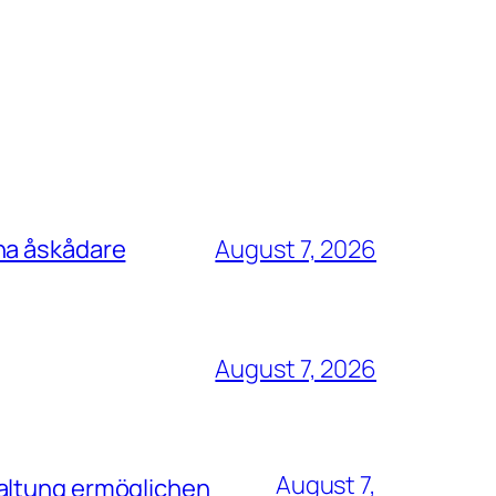
na åskådare
August 7, 2026
August 7, 2026
August 7,
taltung ermöglichen