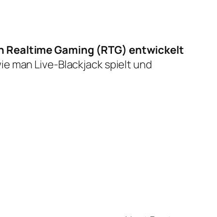
on Realtime Gaming (RTG) entwickelt
wie man Live-Blackjack spielt und