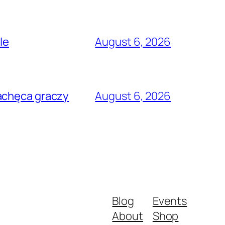
le
August 6, 2026
zachęca graczy
August 6, 2026
Blog
Events
About
Shop