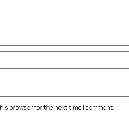
his browser for the next time I comment.