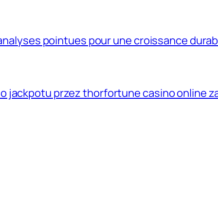
, analyses pointues pour une croissance durab
 jackpotu przez thorfortune casino online 