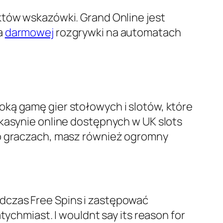
któw wskazówki. Grand Online jest
a
darmowej
rozgrywki na automatach
ką gamę gier stołowych i slotów, które
 kasynie online dostępnych w UK slots
 o graczach, masz również ogromny
dczas Free Spins i zastępować
tychmiast. I wouldnt say its reason for