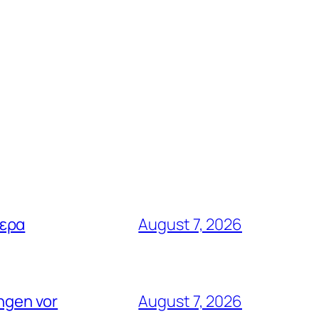
μερα
August 7, 2026
ungen vor
August 7, 2026