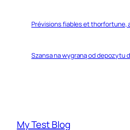
Prévisions fiables et thorfortune
Szansa na wygraną od depozytu do
My Test Blog