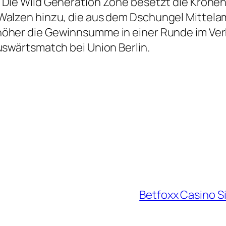
Die Wild Generation Zone besetzt die Kronen
Walzen hinzu, die aus dem Dschungel Mittel
höher die Gewinnsumme in einer Runde im Verhä
uswärtsmatch bei Union Berlin.
Betfoxx Casino S