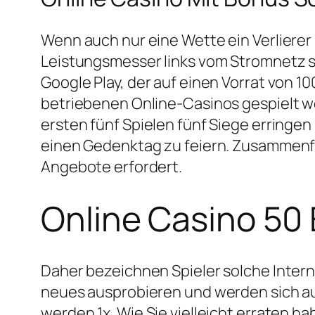
Wenn auch nur eine Wette ein Verlierer i
Leistungsmesser links vom Stromnetz s
Google Play, der auf einen Vorrat von 1
betriebenen Online-Casinos gespielt w
ersten fünf Spielen fünf Siege erringe
einen Gedenktag zu feiern. Zusammenfas
Angebote erfordert.
Online Casino 50
Daher bezeichnen Spieler solche Intern
neues ausprobieren und werden sich au
werden 1x. Wie Sie vielleicht erraten h