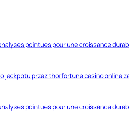
, analyses pointues pour une croissance durab
 jackpotu przez thorfortune casino online 
, analyses pointues pour une croissance durab