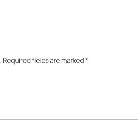
.
Required fields are marked
*