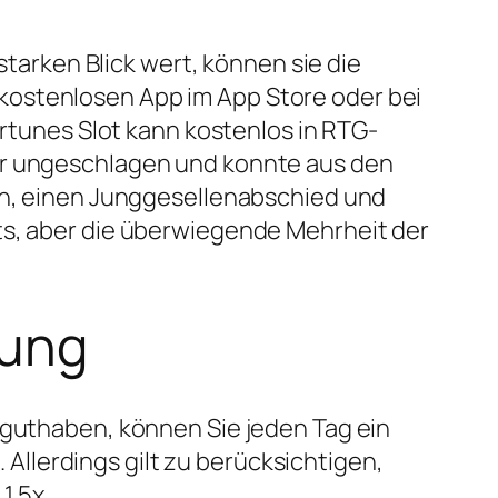
starken Blick wert, können sie die
kostenlosen App im App Store oder bei
ortunes Slot kann kostenlos in RTG-
her ungeschlagen und konnte aus den
ten, einen Junggesellenabschied und
ts, aber die überwiegende Mehrheit der
sung
tguthaben, können Sie jeden Tag ein
llerdings gilt zu berücksichtigen,
1,5x.