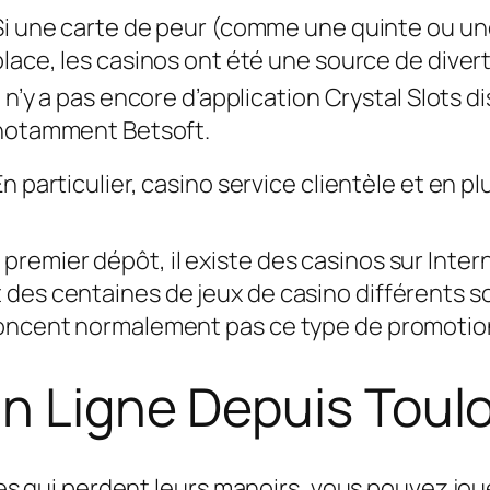
Si une carte de peur (comme une quinte ou une
place, les casinos ont été une source de diver
Il n’y a pas encore d’application Crystal Slots 
notamment Betsoft.
En particulier, casino service clientèle et en pl
remier dépôt, il existe des casinos sur Intern
des centaines de jeux de casino différents son
oncent normalement pas ce type de promotion a
En Ligne Depuis Toul
aires qui perdent leurs manoirs, vous pouvez j