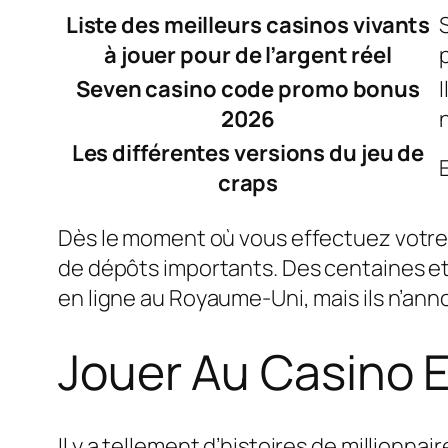
Liste des meilleurs casinos vivants
à jouer pour de l’argent réel
Seven casino code promo bonus
2026
Les différentes versions du jeu de
craps
Dès le moment où vous effectuez votre p
de dépôts importants. Des centaines et 
en ligne au Royaume-Uni, mais ils n’ann
Jouer Au Casino 
Il y a tellement d’histoires de millionn