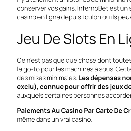
conserver vos gains. InfernoBet est un 
casino en ligne depuis toulon ou ils peu
Jeu De Slots En L
Ce n’est pas quelque chose dont toutes 
le go-to pour les machines à sous. Cett
des mises minimales.
Les dépenses non
exclu), connue pour offrir des jeux d
auxquels certaines personnes accordero
Paiements Au Casino Par Carte De Cr
même dans un vrai casino.