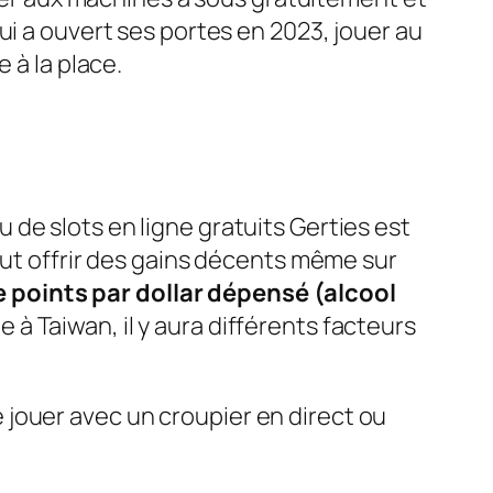
ui a ouvert ses portes en 2023, jouer au
 à la place.
de slots en ligne gratuits Gerties est
eut offrir des gains décents même sur
 points par dollar dépensé (alcool
à Taiwan, il y aura différents facteurs
 jouer avec un croupier en direct ou