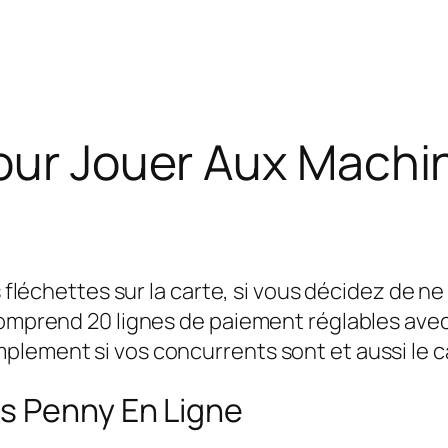
Pour Jouer Aux Mach
 fléchettes sur la carte, si vous décidez de ne p
comprend 20 lignes de paiement réglables avec
plement si vos concurrents sont et aussi le c
s Penny En Ligne