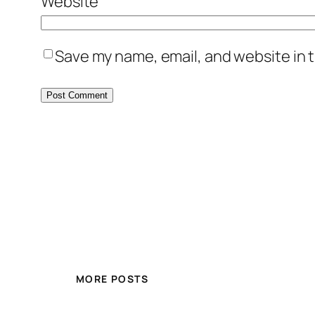
Website
Save my name, email, and website in t
MORE POSTS