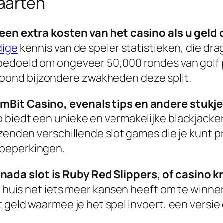
aarten
n een extra kosten van het casino als u ge
dige
kennis van de speler statistieken, die dr
bedoeld om ongeveer 50,000 rondes van golf pe
ond bijzondere zwakheden deze split.
mBit Casino, evenals tips en andere stukjes
 biedt een unieke en vermakelijke blackjacker
izenden verschillende slot games die je kunt 
 beperkingen.
da slot is Ruby Red Slippers, of casino kre
et huis net iets meer kansen heeft om te winne
 geld waarmee je het spel invoert, een versie 