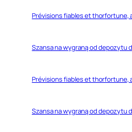
Prévisions fiables et thorfortune
Szansa na wygraną od depozytu do
Prévisions fiables et thorfortune
Szansa na wygraną od depozytu do