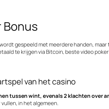
r Bonus
wordt gespeeld met meerdere handen, maar tot
aald te krijgen via Bitcoin, beste video poker
rtspel van het casino
nen tussen wint, evenals 2 klachten over a
vullen, in het algemeen.