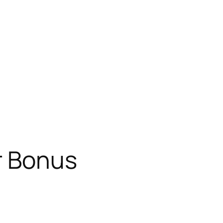
r Bonus