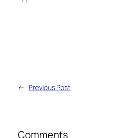
←
Previous Post
Comments