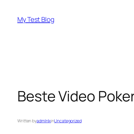
Skip
to
My Test Blog
content
Beste Video Poke
Written by
admlnlx
in
Uncategorized