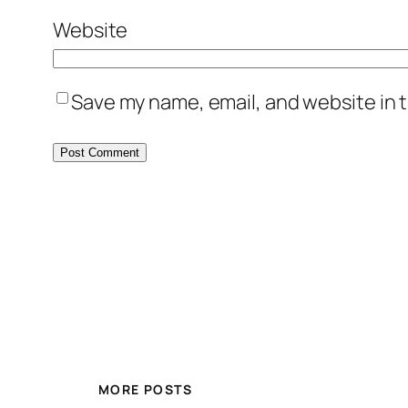
Website
Save my name, email, and website in t
MORE POSTS