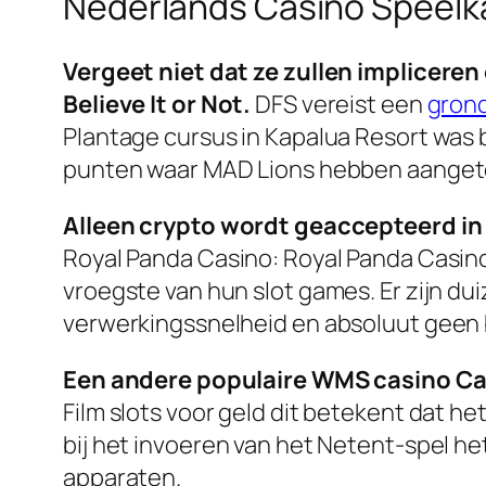
Nederlands Casino Speelk
Vergeet niet dat ze zullen implicere
Believe It or Not.
DFS vereist een
gron
Plantage cursus in Kapalua Resort was 
punten waar MAD Lions hebben aangeto
Alleen crypto wordt geaccepteerd in 
Royal Panda Casino: Royal Panda Casino
vroegste van hun slot games. Er zijn du
verwerkingssnelheid en absoluut geen
Een andere populaire WMS casino Cana
Film slots voor geld dit betekent dat h
bij het invoeren van het Netent-spel het
apparaten.