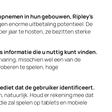
ld opnemen in hun gebouwen, Ripley’s
agen enorme uitbetaling potentieel. De
r jaar te hosten, ze bezitten sterke
 informatie die u nuttig kunt vinden.
varing, misschien wel een van de
proberen te spelen, hoge
diet dat de gebruiker identificeert.
n, natuurlijk. Houd er rekening mee dat
die zal spelen op tablets en mobiele