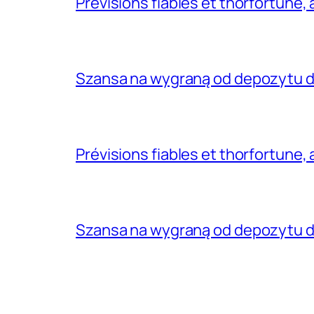
Prévisions fiables et thorfortune
Szansa na wygraną od depozytu do
Prévisions fiables et thorfortune
Szansa na wygraną od depozytu do