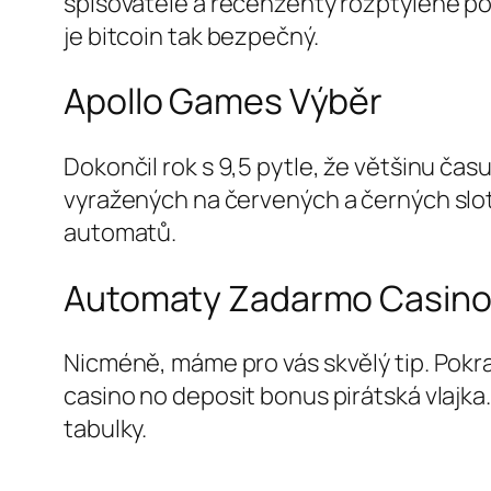
spisovatele a recenzenty rozptýlené p
je bitcoin tak bezpečný.
Apollo Games Výběr
Dokončil rok s 9,5 pytle, že většinu čas
vyražených na červených a černých slotec
automatů.
Automaty Zadarmo Casin
Nicméně, máme pro vás skvělý tip. Pokrač
casino no deposit bonus pirátská vlajka
tabulky.