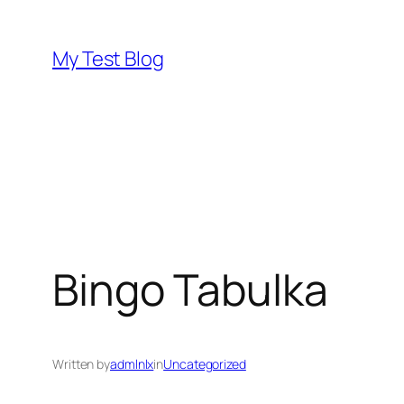
Skip
to
My Test Blog
content
Bingo Tabulka
Written by
admlnlx
in
Uncategorized