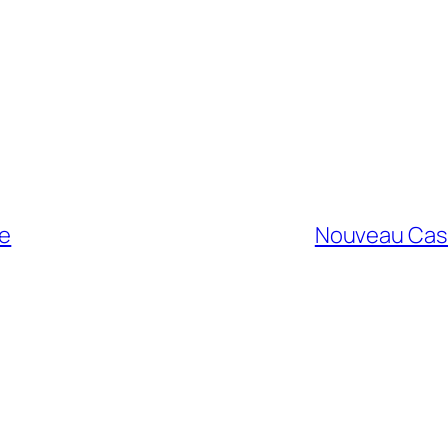
te
Nouveau Casi