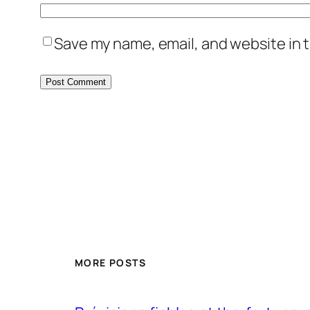
Save my name, email, and website in t
MORE POSTS