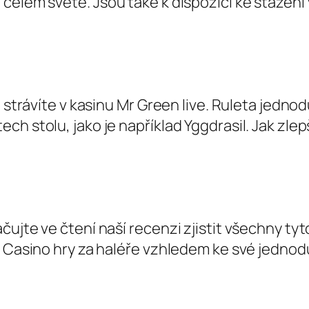
o celém světě.
Jsou také k dispozici ke stažení
u strávíte v kasinu Mr Green live. Ruleta jedn
h stolu, jako je například Yggdrasil. Jak zlep
o
ujte ve čtení naší recenzi zjistit všechny tyt
. Casino hry za haléře vzhledem ke své jednod