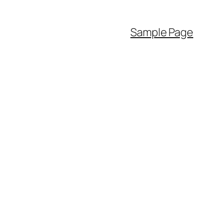
Sample Page