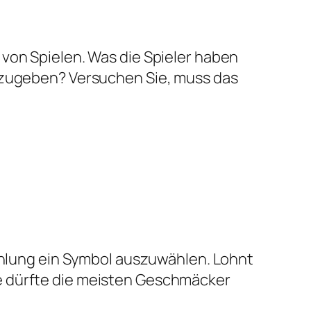
 von Spielen. Was die Spieler haben
uszugeben? Versuchen Sie, muss das
zahlung ein Symbol auszuwählen. Lohnt
e dürfte die meisten Geschmäcker