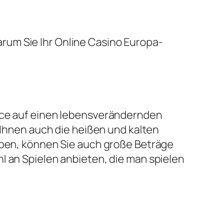
rum Sie Ihr Online Casino Europa-
ance auf einen lebensverändernden
 Ihnen auch die heißen und kalten
geben, können Sie auch große Beträge
l an Spielen anbieten, die man spielen