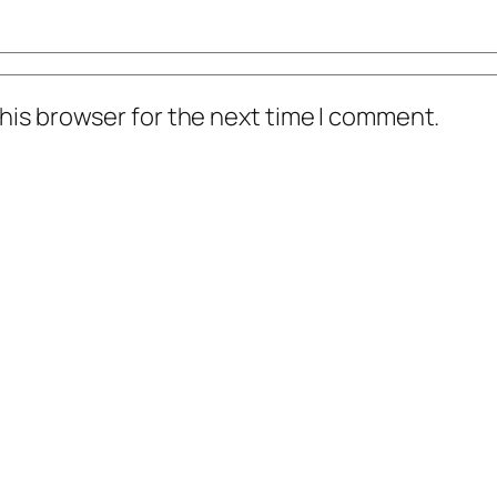
his browser for the next time I comment.