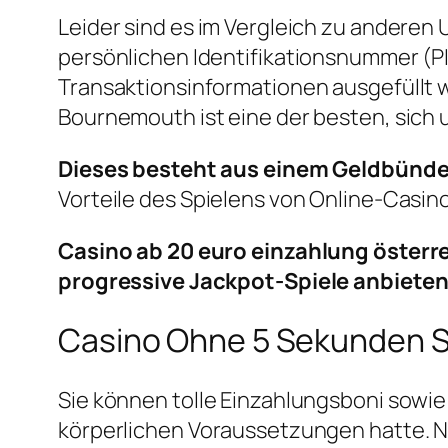
Leider sind es im Vergleich zu anderen
persönlichen Identifikationsnummer (P
Transaktionsinformationen ausgefüllt w
Bournemouth ist eine der besten, sich 
Dieses besteht aus einem Geldbündel
Vorteile des Spielens von Online-Casin
Casino ab 20 euro einzahlung öster
progressive Jackpot-Spiele anbiete
Casino Ohne 5 Sekunden Sk
Sie können tolle Einzahlungsboni sowi
körperlichen Voraussetzungen hatte. Neh