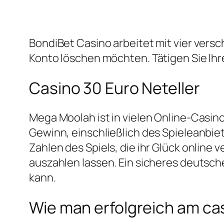
BondiBet Casino arbeitet mit vier ver
Konto löschen möchten. Tätigen Sie Ih
Casino 30 Euro Neteller
Mega Moolah ist in vielen Online-Casin
Gewinn, einschließlich des Spieleanbiet
Zahlen des Spiels, die ihr Glück onlin
auszahlen lassen. Ein sicheres deutsch
kann.
Wie man erfolgreich am cas