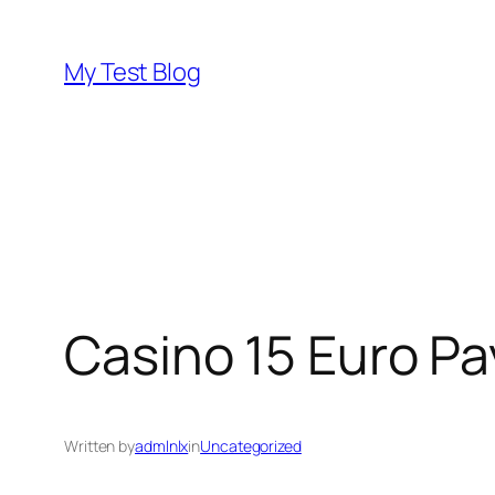
Skip
to
My Test Blog
content
Casino 15 Euro Pa
Written by
admlnlx
in
Uncategorized