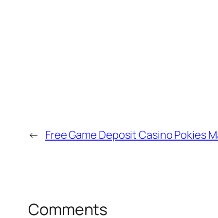
←
Free Game Deposit Casino Pokies 
Comments