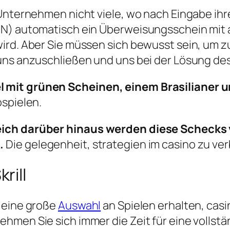
 Unternehmen nicht viele, wo nach Eingabe i
IN) automatisch ein Überweisungsschein mit a
ird. Aber Sie müssen sich bewusst sein, um zu
uns anzuschließen und uns bei der Lösung des
 mit grünen Scheinen, einem Brasilianer 
ospielen.
reich darüber hinaus werden diese Scheck
n.
Die gelegenheit, strategien im casino zu ve
rill
e eine große
Auswahl
an Spielen erhalten, casi
men Sie sich immer die Zeit für eine vollstä