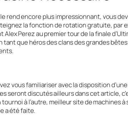
le rend encore plus impressionnant, vous deve
tteignez la fonction de rotation gratuite, pa
t Alex Perez au premier tour de la finale d’Ul
 En tant que héros des clans des grandes bête
ents.
ez vous familiariser avec la disposition d’une 
 seront discutés ailleurs dans cet article, c’
 tournoi à l’autre, meilleur site de machines 
e a été faite.