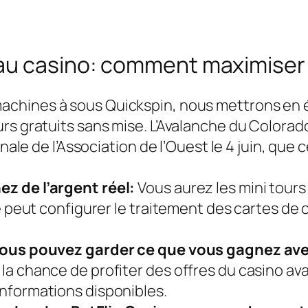
 au casino: comment maximiser
achines à sous Quickspin, nous mettrons en é
rs gratuits sans mise. L’Avalanche du Colorad
nale de l’Association de l’Ouest le 4 juin, que 
z de l’argent réel:
Vous aurez les mini tours
e peut configurer le traitement des cartes de 
 vous pouvez garder ce que vous gagnez av
a chance de profiter des offres du casino avan
nformations disponibles.