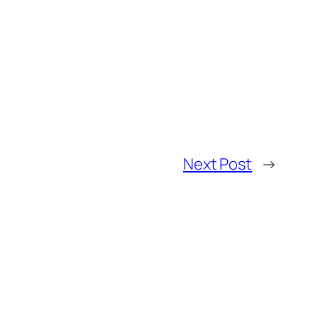
Next Post
→