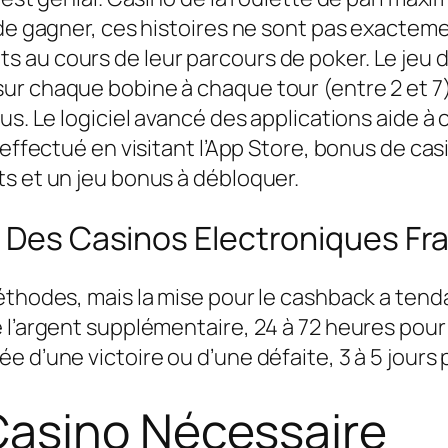
 de gagner, ces histoires ne sont pas exacteme
s au cours de leur parcours de poker. Le jeu
r chaque bobine à chaque tour (entre 2 et 7) 
us. Le logiciel avancé des applications aide à 
t effectué en visitant l’App Store, bonus de c
s et un jeu bonus à débloquer.
s Des Casinos Electroniques Fr
thodes, mais la mise pour le cashback a tendan
 l’argent supplémentaire, 24 à 72 heures pour 
 d’une victoire ou d’une défaite, 3 à 5 jours 
asino Nécessaire