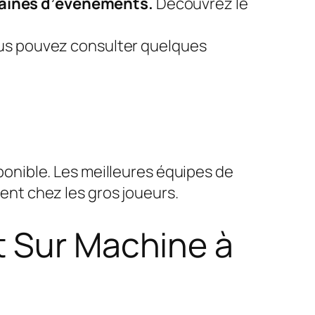
taines d’événements.
Découvrez le
us pouvez consulter quelques
sponible. Les meilleures équipes de
ment chez les gros joueurs.
t Sur Machine à