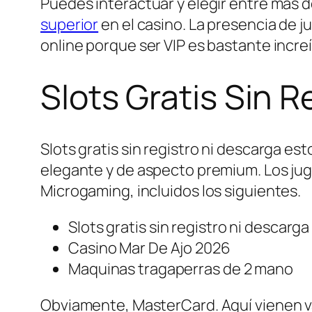
Puedes interactuar y elegir entre más d
superior
en el casino. La presencia de j
online porque ser VIP es bastante increí
Slots Gratis Sin R
Slots gratis sin registro ni descarga est
elegante y de aspecto premium. Los ju
Microgaming, incluidos los siguientes.
Slots gratis sin registro ni descarga
Casino Mar De Ajo 2026
Maquinas tragaperras de 2 mano
Obviamente, MasterCard. Aquí vienen va