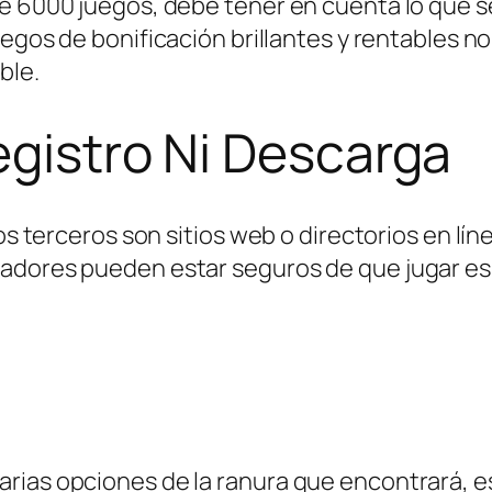
e 6000 juegos, debe tener en cuenta lo que se
uegos de bonificación brillantes y rentables n
ble.
egistro Ni Descarga
os terceros son sitios web o directorios en líne
gadores pueden estar seguros de que jugar es
rias opciones de la ranura que encontrará, e