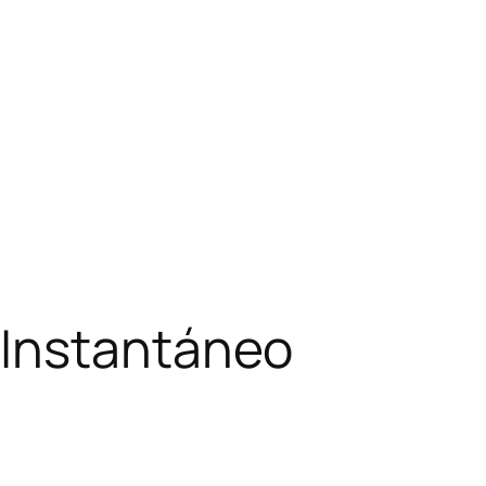
 Instantáneo