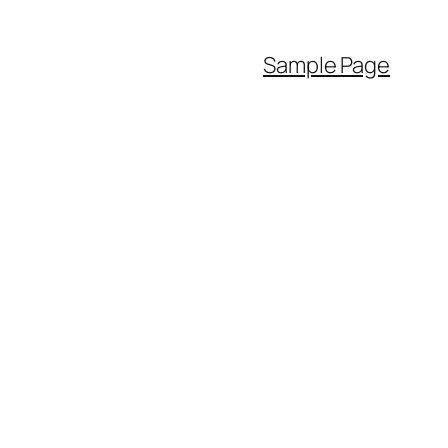
Sample Page