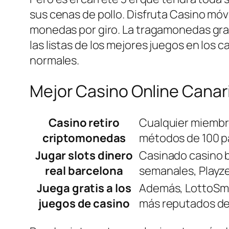
sus cenas de pollo. Disfruta Casino mó
monedas por giro. La tragamonedas grat
las listas de los mejores juegos en los
normales.
Mejor Casino Online Canar
Casino retiro
Cualquier miembro
criptomonedas
métodos de 100 p
Jugar slots dinero
Casinado casino b
real barcelona
semanales, Playze
Juega gratis a los
Además, LottoSmil
juegos de casino
más reputados de 