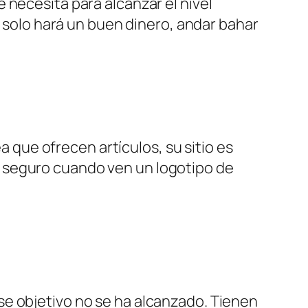
 necesita para alcanzar el nivel
o solo hará un buen dinero, andar bahar
a que ofrecen artículos, su sitio es
 seguro cuando ven un logotipo de
se objetivo no se ha alcanzado. Tienen