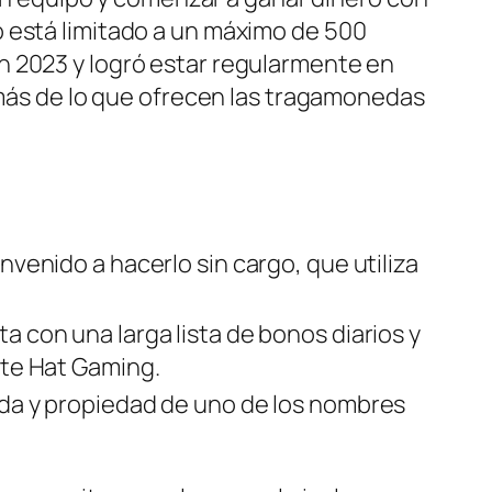
o está limitado a un máximo de 500
n 2023 y logró estar regularmente en
s más de lo que ofrecen las tragamonedas
venido a hacerlo sin cargo, que utiliza
 con una larga lista de bonos diarios y
ite Hat Gaming.
ada y propiedad de uno de los nombres