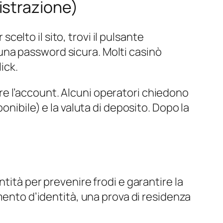
istrazione)
elto il sito, trovi il pulsante
i una password sicura. Molti casinò
ick.
vare l’account. Alcuni operatori chiedono
onibile) e la valuta di deposito. Dopo la
tità per prevenire frodi e garantire la
mento d’identità, una prova di residenza