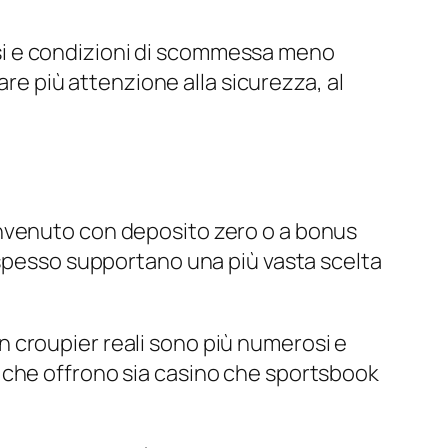
erosi e condizioni di scommessa meno
are più attenzione alla sicurezza, al
envenuto con
deposito zero
o a bonus
ori spesso supportano una più vasta scelta
con croupier reali sono più numerosi e
rme che offrono sia casino che sportsbook