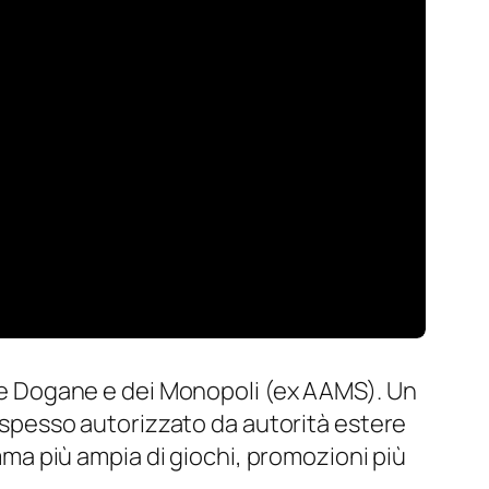
elle Dogane e dei Monopoli (ex AAMS). Un
spesso autorizzato da autorità estere
a più ampia di giochi, promozioni più