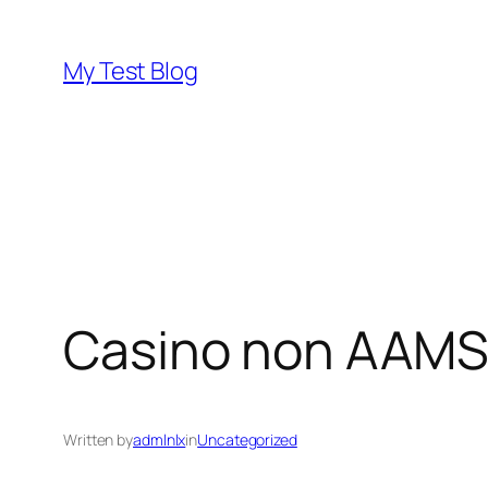
Skip
to
My Test Blog
content
Casino non AAMS r
Written by
admlnlx
in
Uncategorized