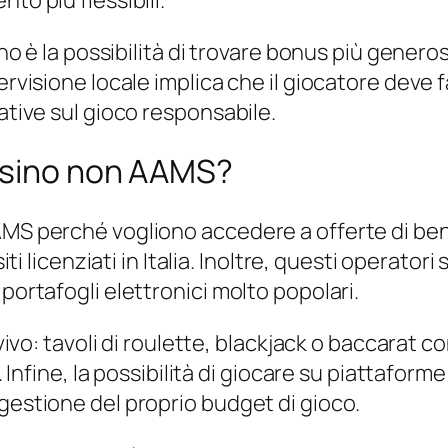
liano è la possibilità di trovare bonus più gen
ervisione locale implica che il giocatore deve f
mative sul gioco responsabile.
casino non AAMS?
AAMS perché vogliono accedere a offerte di b
 siti licenziati in Italia. Inoltre, questi operat
portafogli elettronici molto popolari.
 vivo: tavoli di roulette, blackjack o baccarat 
li. Infine, la possibilità di giocare su piattafo
gestione del proprio budget di gioco.