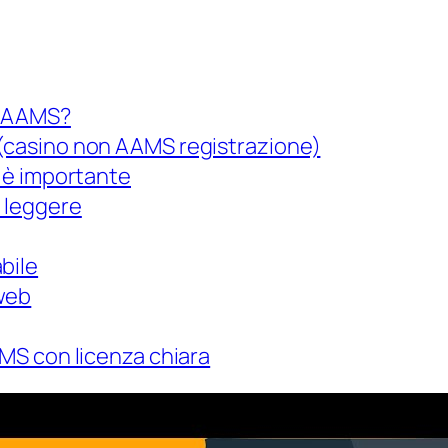
n AAMS?
 (casino non AAMS registrazione)
é è importante
 leggere
bile
 web
AMS con licenza chiara