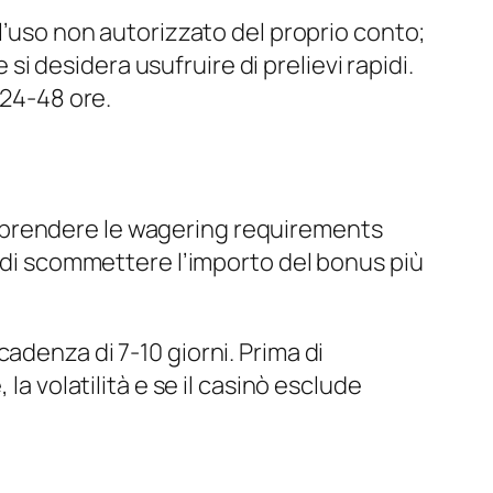
 l’uso non autorizzato del proprio conto;
 si desidera usufruire di prelievi rapidi.
 24‑48 ore.
mprendere le
wagering requirements
e di scommettere l’importo del bonus più
adenza di 7‑10 giorni. Prima di
la volatilità e se il casinò esclude