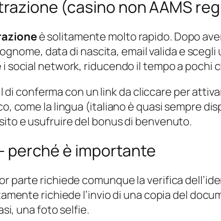
strazione (casino non AAMS reg
razione
è solitamente molto rapido. Dopo aver sc
e, cognome, data di nascita, email valida e scegl
i social network, riducendo il tempo a pochi cl
mail di conferma con un link da cliccare per atti
o, come la lingua (italiano è quasi sempre disp
sito e usufruire del bonus di benvenuto.
) – perché è importante
r parte richiede comunque la verifica dell’iden
itamente richiede l’invio di una copia del docu
si, una foto selfie.