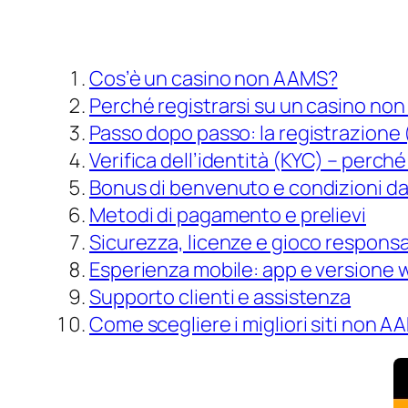
Cos’è un casino non AAMS?
Perché registrarsi su un casino no
Passo dopo passo: la registrazione
Verifica dell’identità (KYC) – perch
Bonus di benvenuto e condizioni da
Metodi di pagamento e prelievi
Sicurezza, licenze e gioco responsa
Esperienza mobile: app e versione
Supporto clienti e assistenza
Come scegliere i migliori siti non A