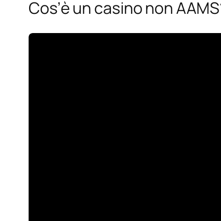
Cos’è un casino non AAMS