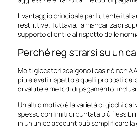
Il vantaggio principale per l’utente ita
restrittive. Tuttavia, la mancanza di sup
supporto clienti e al rispetto delle nor
Perché registrarsi su un 
Molti giocatori scelgono i casinò non 
più elevati rispetto a quelli proposti dai
di valute e metodi di pagamento, inclusi 
Un altro motivo è la varietà di giochi dal
spesso con limiti di puntata più flessibi
in un unico account può semplificare la 