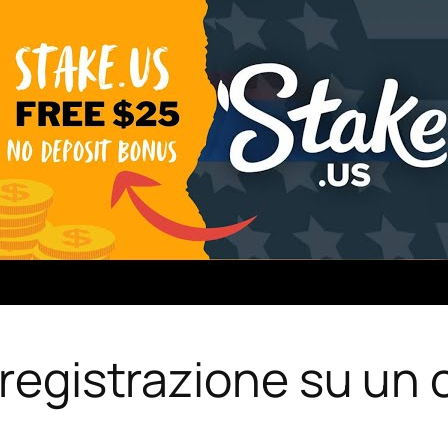
a registrazione su u