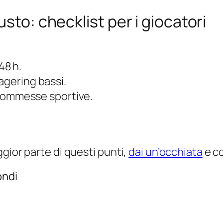
sto: checklist per i giocatori
48 h.
agering bassi.
 scommesse sportive.
gior parte di questi punti,
dai un’occhiata
e co
ondi