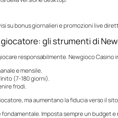
vvisi su bonus giornalieri e promozioni live di
 giocatore: gli strumenti di Ne
 giocare responsabilmente. Newgioco Casino i
manale e mensile.
nito (7‑180 giorni).
nire frodi.
ocatore, ma aumentano la fiducia verso il sito
 fondamentale. Imposta sempre un budget e ris