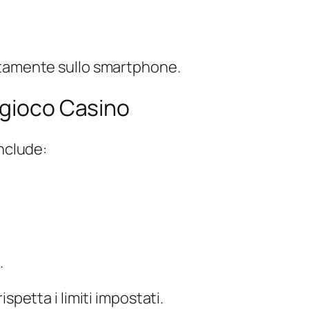
rettamente sullo smartphone.
wgioco Casino
nclude:
.
petta i limiti impostati.