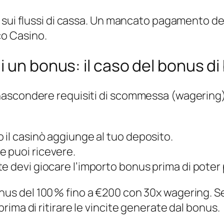
 sui flussi di cassa. Un mancato pagamento del
o Casino.
i un bonus: il caso del bonus d
scondere requisiti di scommessa (wagering) d
 il casinò aggiunge al tuo deposito.
 puoi ricevere.
e devi giocare l’importo bonus prima di poter 
us del 100 % fino a €200 con 30x wagering. Se 
ima di ritirare le vincite generate dal bonus.