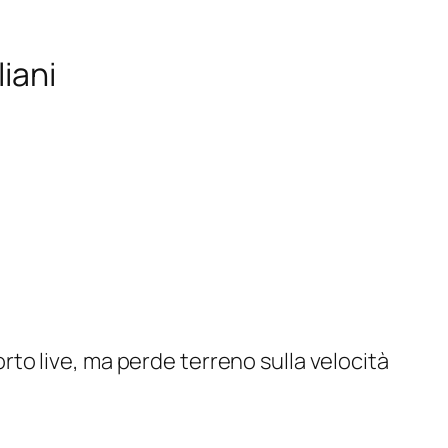
iani
porto live, ma perde terreno sulla velocità