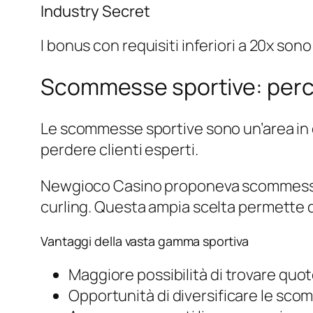
Industry Secret
I bonus con requisiti inferiori a 20x son
Scommesse sportive: perch
Le scommesse sportive sono un’area in cu
perdere clienti esperti.
Newgioco Casino proponeva scommesse su
curling. Questa ampia scelta permette d
Vantaggi della vasta gamma sportiva
Maggiore possibilità di trovare quot
Opportunità di diversificare le scomm