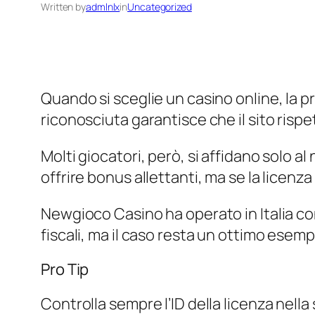
Written by
admlnlx
in
Uncategorized
Quando si sceglie un casino online, la pr
riconosciuta garantisce che il sito rispe
Molti giocatori, però, si affidano solo
offrire bonus allettanti, ma se la licenz
Newgioco Casino ha operato in Italia co
fiscali, ma il caso resta un ottimo esempi
Pro Tip
Controlla sempre l’ID della licenza nella 