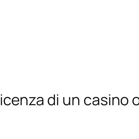
icenza di un casino on