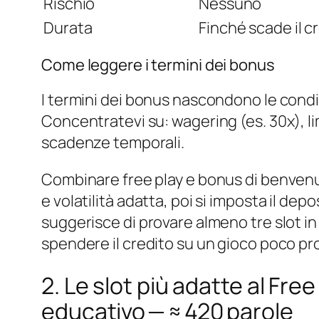
Rischio
Nessuno
Durata
Finché scade il c
Come leggere i termini dei bonus
I termini dei bonus nascondono le condi
Concentratevi su: wagering (es. 30x), lim
scadenze temporali.
Combinare free play e bonus di benvenuto
e volatilità adatta, poi si imposta il d
suggerisce di provare almeno tre slot in m
spendere il credito su un gioco poco pro
2. Le slot più adatte al Fre
educativo — ≈ 420 parole