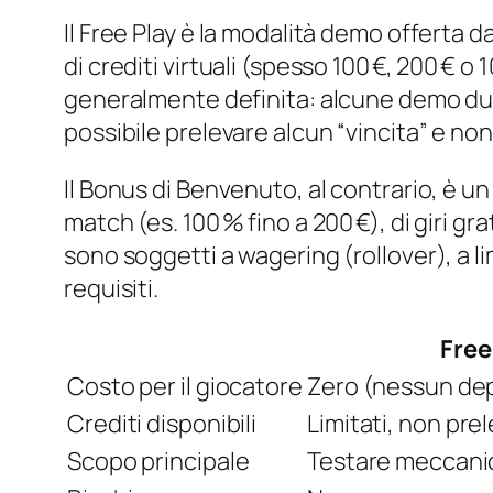
Il Free Play è la modalità demo offerta d
di crediti virtuali (spesso 100 €, 200 € 
generalmente definita: alcune demo dura
possibile prelevare alcun “vincita” e non
Il Bonus di Benvenuto, al contrario, è u
match (es. 100 % fino a 200 €), di giri gr
sono soggetti a wagering (rollover), a lim
requisiti.
Free
Costo per il giocatore
Zero (nessun de
Crediti disponibili
Limitati, non prel
Scopo principale
Testare meccanich