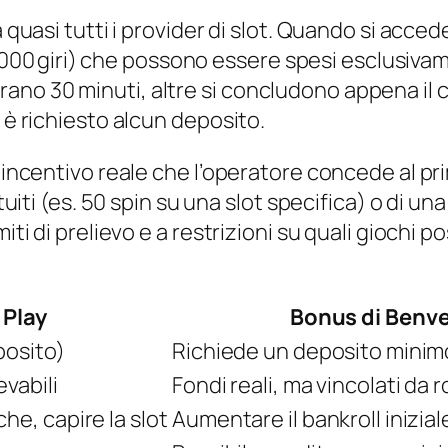
a quasi tutti i provider di slot. Quando si acce
o 1 000 giri) che possono essere spesi esclusiva
no 30 minuti, altre si concludono appena il cr
 è richiesto alcun deposito.
n incentivo reale che l’operatore concede al pr
atuiti (es. 50 spin su una slot specifica) o di 
iti di prelievo e a restrizioni su quali giochi p
 Play
Bonus di Benv
posito)
Richiede un deposito minim
evabili
Fondi reali, ma vincolati da r
e, capire la slot
Aumentare il bankroll inizial