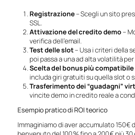
Registrazione
– Scegli un sito pre
SSL.
Attivazione del credito demo
– Mo
verifica dell’email.
Test delle slot
– Usa i criteri della
poi passa a una ad alta volatilità per
Scelta del bonus più compatibile
includa giri gratuiti su quella slot o
Trasferimento dei “guadagni” virtua
vincite demo in credito reale a cond
Esempio pratico di ROI teorico
Immaginiamo di aver accumulato 150 € di 
benvenuto del 100 % fino a 200 € più 30 g