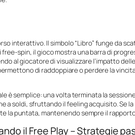
o interattivo. Il simbolo “Libro” funge da scat
e i free‑spin, il gioco mostra una barra di progr
o al giocatore di visualizzare l’impatto delle 
” permettono di raddoppiare o perdere la vincit
le è semplice: una volta terminata la sessione 
ne a soldi, sfruttando il feeling acquisito. Se la
e la puntata, mantenendo sempre il rapporto
ando il Free Play – Strategie p