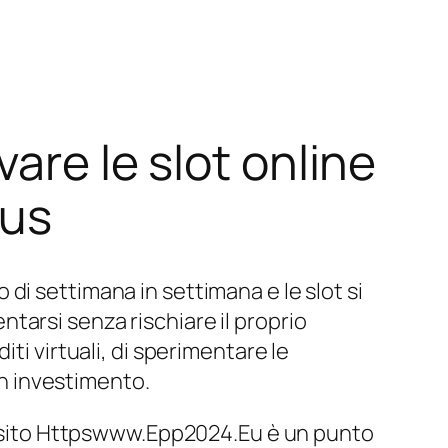
are le slot online
nus
di settimana in settimana e le slot si
entarsi senza rischiare il proprio
ti virtuali, di sperimentare le
un investimento.
Il sito Httpswww.Epp2024.Eu è un punto