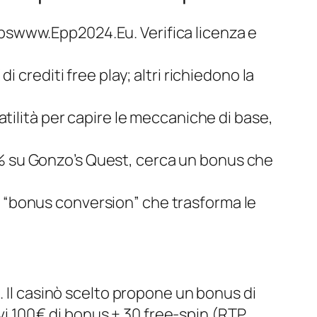
pswww.Epp2024.Eu. Verifica licenza e
crediti free play; altri richiedono la
atilità per capire le meccaniche di base,
 % su
Gonzo’s Quest
, cerca un bonus che
n “bonus conversion” che trasforma le
 Il casinò scelto propone un bonus di
vi 100 € di bonus + 30 free‑spin (RTP