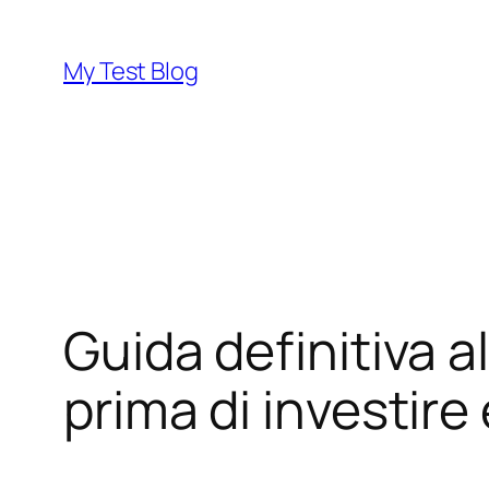
Skip
to
My Test Blog
content
Guida definitiva a
prima di investir