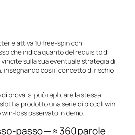
ter e attiva 10 free‑spin con
esso che indica quanto del requisito di
vincite sulla sua eventuale strategia di
a, insegnando così il concetto di rischio
di prova, si può replicare la stessa
 slot ha prodotto una serie di piccoli win,
 win‑loss osservato in demo.
asso‑passo — ≈ 360 parole