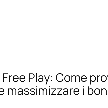
l Free Play: Come prov
e e massimizzare i bo