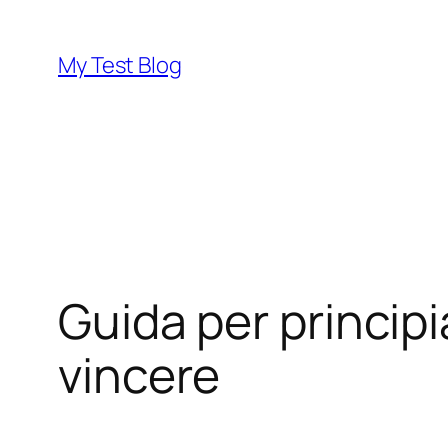
Skip
to
My Test Blog
content
Guida per principi
vincere