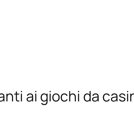
anti ai giochi da cas