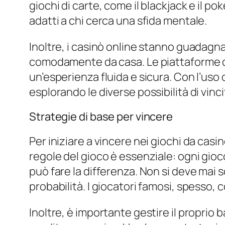
giochi di carte, come il blackjack e il p
adatti a chi cerca una sfida mentale.
Inoltre, i casinò online stanno guadagna
comodamente da casa. Le piattaforme d
un’esperienza fluida e sicura. Con l’uso
esplorando le diverse possibilità di vinc
Strategie di base per vincere
Per iniziare a vincere nei giochi da cas
regole del gioco è essenziale: ogni gio
può fare la differenza. Non si deve mai so
probabilità. I giocatori famosi, spesso,
Inoltre, è importante gestire il proprio 