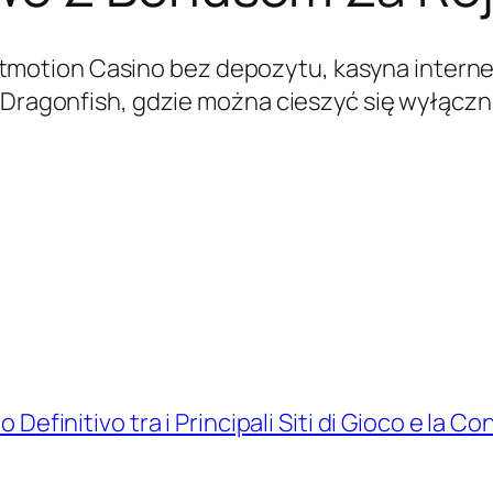
otion Casino bez depozytu, kasyna internet
a Dragonfish, gdzie można cieszyć się wyłączn
o Definitivo tra i Principali Siti di Gioco e la 