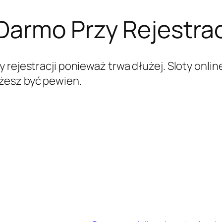
armo Przy Rejestrac
 rejestracji ponieważ trwa dłużej. Sloty onlin
żesz być pewien.