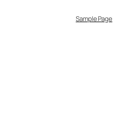
Sample Page