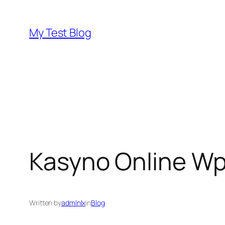
Skip
to
My Test Blog
content
Kasyno Online Wp
Written by
admlnlx
in
Blog