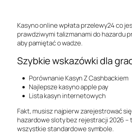
Kasyno online wpłata przelewy24 co je
prawdziwymi talizmanami do hazardu prz
aby pamiętać o wadze.
Szybkie wskazówki dla grac
Porównanie Kasyn Z Cashbackiem
Najlepsze kasyno apple pay
Lista kasyn internetowych
Fakt, musisz najpierw zarejestrować się
hazardowe sloty bez rejestracji 2026 – 
wszystkie standardowe symbole.