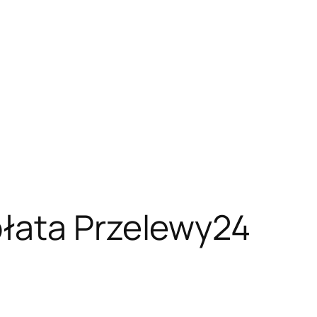
łata Przelewy24