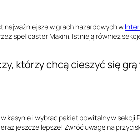
st najważniejsze w grach hazardowych w
Inte
ez spellcaster Maxim. Istnieją również sekcje
zy, którzy chcą cieszyć się grą
 w kasynie i wybrać pakiet powitalny w sekcji 
teraz jeszcze lepsze! Zwróć uwagę na przycis