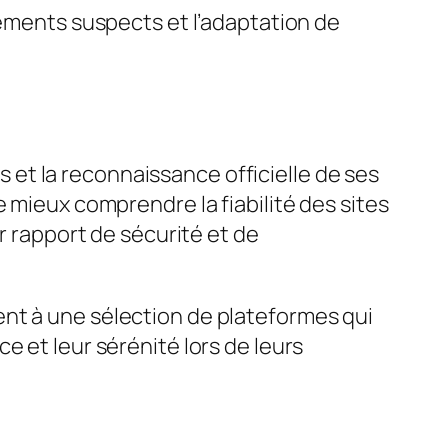
ements suspects et l’adaptation de
ls et la reconnaissance officielle de ses
 mieux comprendre la fiabilité des sites
r rapport de sécurité et de
dent à une sélection de plateformes qui
e et leur sérénité lors de leurs