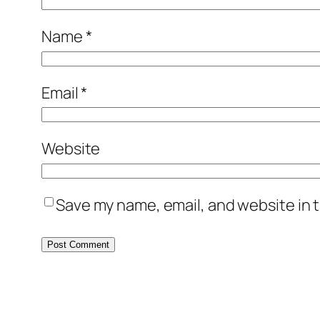
Name
*
Email
*
Website
Save my name, email, and website in t