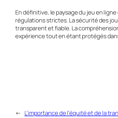
En définitive, le paysage du jeu en lig
régulations strictes. La sécurité des jo
transparent et fiable. La compréhensi
expérience tout en étant protégés dans
←
L’importance de l’équité et de la t