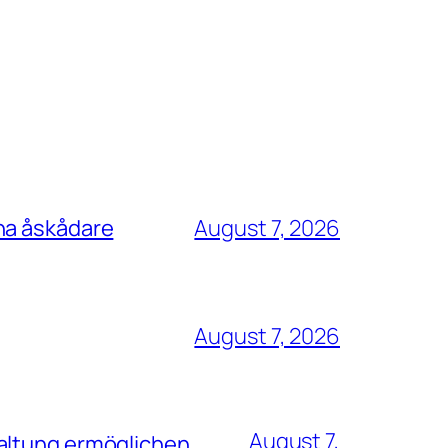
na åskådare
August 7, 2026
August 7, 2026
August 7,
taltung ermöglichen