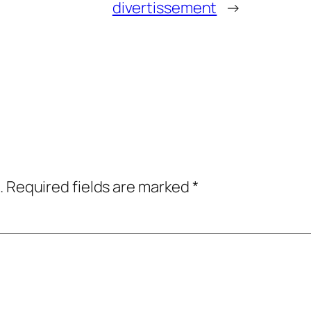
divertissement
→
.
Required fields are marked
*