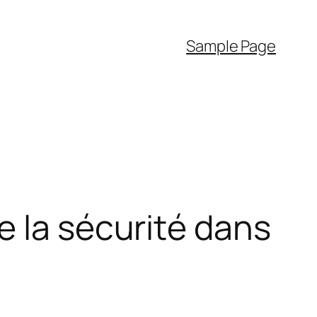
Sample Page
e la sécurité dans