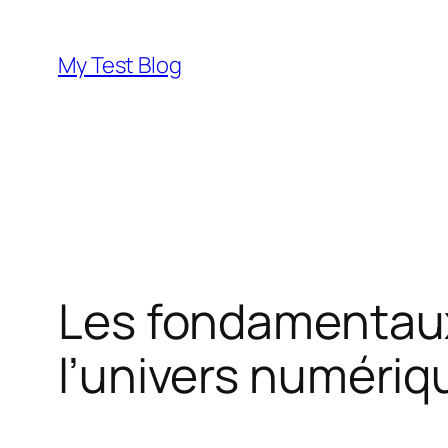
Skip
to
My Test Blog
content
Les fondamentaux 
l’univers numériq