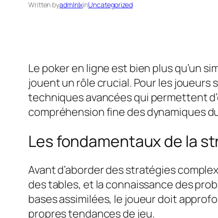
Written by
admlnlx
in
Uncategorized
Le poker en ligne est bien plus qu’un simp
jouent un rôle crucial. Pour les joueurs 
techniques avancées qui permettent d’o
compréhension fine des dynamiques du j
Les fondamentaux de la st
Avant d’aborder des stratégies complexes
des tables, et la connaissance des proba
bases assimilées, le joueur doit approfo
propres tendances de jeu.