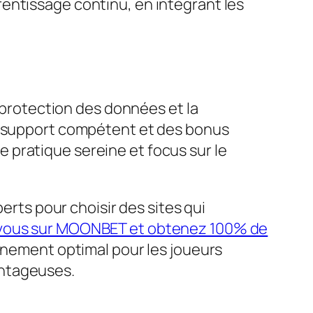
rentissage continu, en intégrant les
a protection des données et la
un support compétent et des bonus
 pratique sereine et focus sur le
erts pour choisir des sites qui
-vous sur MOONBET et obtenez 100% de
onnement optimal pour les joueurs
antageuses.