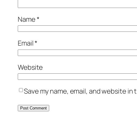
Name
*
Email
*
Website
Save my name, email, and website in t