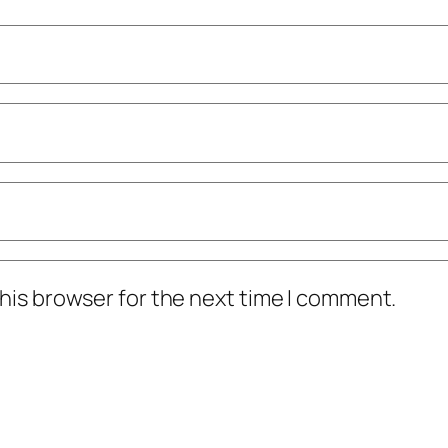
his browser for the next time I comment.