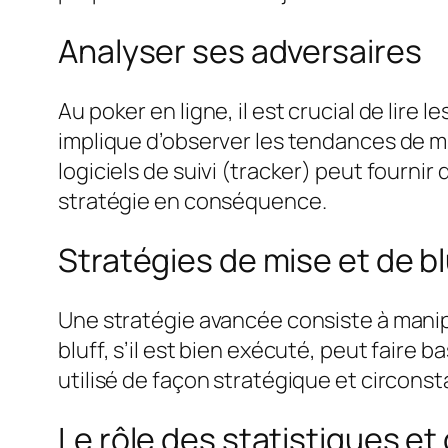
Analyser ses adversaires
Au poker en ligne, il est crucial de li
implique d’observer les tendances de mis
logiciels de suivi (tracker) peut fournir
stratégie en conséquence.
Stratégies de mise et de bl
Une stratégie avancée consiste à manipul
bluff, s’il est bien exécuté, peut faire 
utilisé de façon stratégique et circonsta
Le rôle des statistiques et