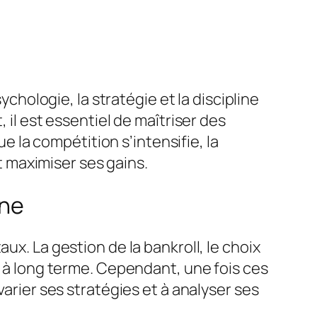
ychologie, la stratégie et la discipline
 il est essentiel de maîtriser des
la compétition s’intensifie, la
 maximiser ses gains.
gne
ux. La gestion de la bankroll, le choix
e à long terme. Cependant, une fois ces
varier ses stratégies et à analyser ses