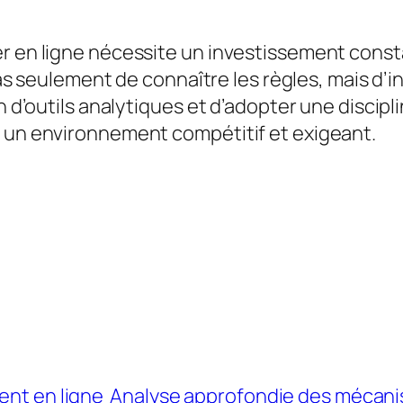
r en ligne nécessite un investissement consta
t pas seulement de connaître les règles, mais d
on d’outils analytiques et d’adopter une discip
s un environnement compétitif et exigeant.
ent en ligne
Analyse approfondie des mécanism