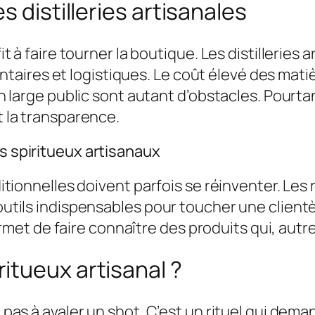
s distilleries artisanales
fit à faire tourner la boutique. Les distillerie
ires et logistiques. Le coût élevé des matièr
 un large public sont autant d’obstacles. Pourta
t la transparence.
es spiritueux artisanaux
aditionnelles doivent parfois se réinventer. Le
 outils indispensables pour toucher une client
et de faire connaître des produits qui, autre
itueux artisanal ?
e pas à avaler un shot. C’est un rituel qui dema