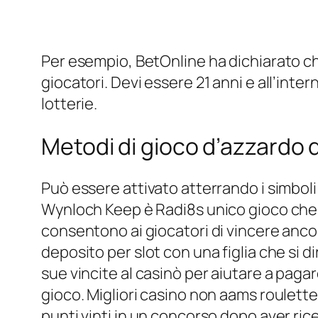
Per esempio, BetOnline ha dichiarato ch
giocatori. Devi essere 21 anni e all’in
lotterie.
Metodi di gioco d’azzardo 
Può essere attivato atterrando i simboli 
Wynloch Keep è Radi8s unico gioco che 
consentono ai giocatori di vincere anc
deposito per slot con una figlia che si di
sue vincite al casinò per aiutare a paga
gioco. Migliori casino non aams roulette
punti vinti in un concorso dopo aver ric