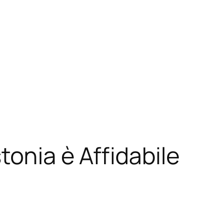
tonia è Affidabile