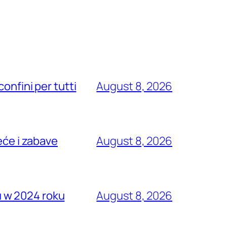
onfini per tutti
August 8, 2026
eće i zabave
August 8, 2026
 w 2024 roku
August 8, 2026