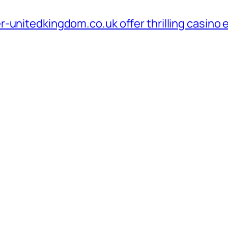
-unitedkingdom.co.uk offer thrilling casino 