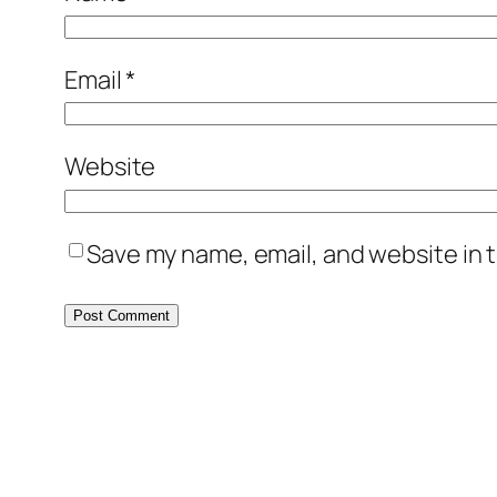
Email
*
Website
Save my name, email, and website in t