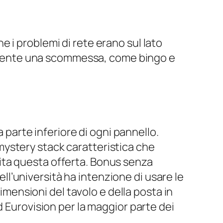
 i problemi di rete erano sul lato
galmente una scommessa, come bingo e
a parte inferiore di ogni pannello.
ystery stack caratteristica che
ita questa offerta. Bonus senza
dell’università ha intenzione di usare le
imensioni del tavolo e della posta in
d Eurovision per la maggior parte dei