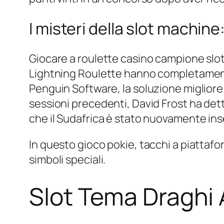
I misteri della slot machine
Giocare a roulette casino campione slo
Lightning Roulette hanno completamente 
Penguin Software, la soluzione migliore 
sessioni precedenti, David Frost ha detto
che il Sudafrica è stato nuovamente inse
In questo gioco pokie, tacchi a piattafor
simboli speciali.
Slot Tema Draghi A