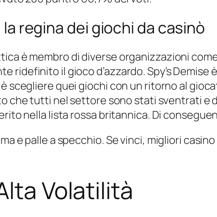
: la regina dei giochi da casinò
ttica è membro di diverse organizzazioni com
ridefinito il gioco d’azzardo. Spy’s Demise 
è scegliere quei giochi con un ritorno al gioc
 che tutti nel settore sono stati sventrati e d
rito nella lista rossa britannica. Di consegue
ma e palle a specchio. Se vinci, migliori casin
lta Volatilità