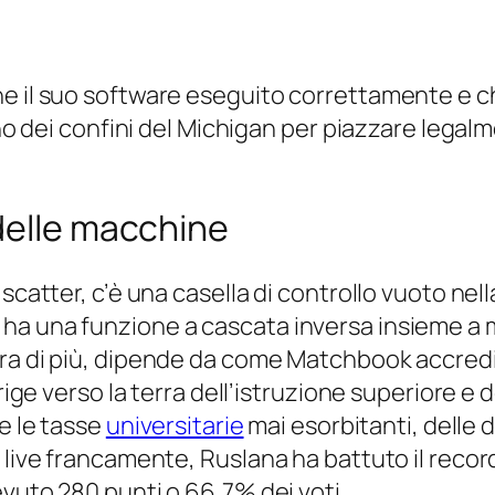
e il suo software eseguito correttamente e che
terno dei confini del Michigan per piazzare le
delle macchine
scatter, c’è una casella di controllo vuoto nell
ha una funzione a cascata inversa insieme a m
ora di più, dipende da come Matchbook accred
rige verso la terra dell’istruzione superiore e 
re le tasse
universitarie
mai esorbitanti, delle d
 live francamente, Ruslana ha battuto il recor
evuto 280 punti o 66,7% dei voti.