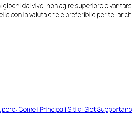
rsi giochi dal vivo, non agire superiore e vantar
le con la valuta che è preferibile per te, anche
upero: Come i Principali Siti di Slot Supportan