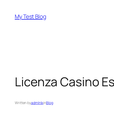
Skip
to
My Test Blog
content
Licenza Casino Es
Written by
admlnlx
in
Blog