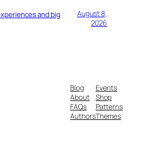
August 8,
experiences and big
2026
Blog
Events
About
Shop
FAQs
Patterns
Authors
Themes