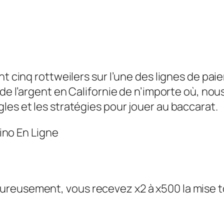
nt cinq rottweilers sur l’une des lignes de pai
 de l’argent en Californie de n’importe où, n
les et les stratégies pour jouer au baccarat.
ino En Ligne
reusement, vous recevez x2 à x500 la mise tot