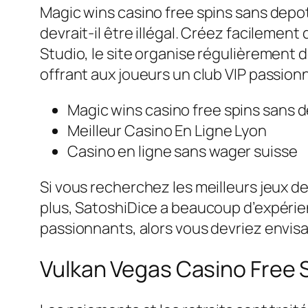
Magic wins casino free spins sans depot
devrait-il être illégal. Créez facileme
Studio, le site organise régulièremen
offrant aux joueurs un club VIP passio
Magic wins casino free spins sans 
Meilleur Casino En Ligne Lyon
Casino en ligne sans wager suisse
Si vous recherchez les meilleurs jeux d
plus, SatoshiDice a beaucoup d’expéri
passionnants, alors vous devriez envisag
Vulkan Vegas Casino Free 