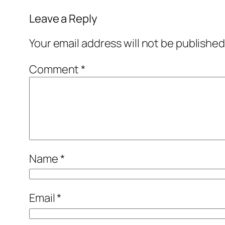
Leave a Reply
Your email address will not be published
Comment
*
Name
*
Email
*