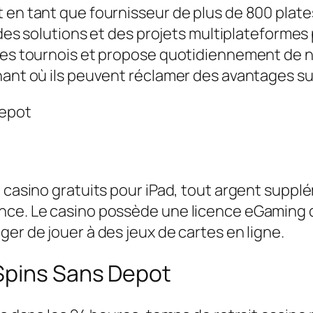
 en tant que fournisseur de plus de 800 plate
nt des solutions et des projets multiplateform
t des tournois et propose quotidiennement de
nnant où ils peuvent réclamer des avantages s
depot
e casino gratuits pour iPad, tout argent supp
ence. Le casino possède une licence eGaming 
er de jouer à des jeux de cartes en ligne.
Spins Sans Depot