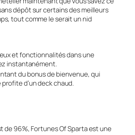
o neteller maintenant que vous savez ce
sans dépôt sur certains des meilleurs
ps, tout comme le serait un nid
jeux et fonctionnalités dans une
rez instantanément.
ontant du bonus de bienvenue, qui
profite d’un deck chaud.
est de 96%, Fortunes Of Sparta est une