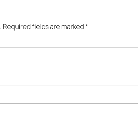
.
Required fields are marked
*