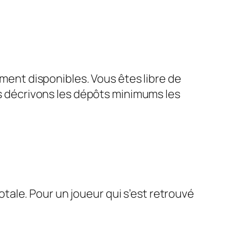
ement disponibles. Vous êtes libre de
ous décrivons les dépôts minimums les
ale. Pour un joueur qui s’est retrouvé