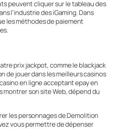
hts peuvent cliquer sur le tableau des
ans l’industrie des iGaming. Dans
que les méthodes de paiement
es.
uatre prix jackpot, comme le blackjack
on de jouer dans les meilleurs casinos
casino en ligne acceptant epay en
us montrer son site Web, dépend du
orer les personnages de Demolition
ouvez vous permettre de dépenser