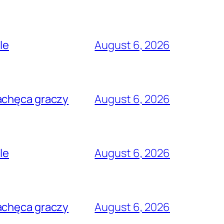
le
August 6, 2026
zachęca graczy
August 6, 2026
le
August 6, 2026
zachęca graczy
August 6, 2026