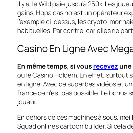
Il y a, le Wild paie jusqu’à 250x. Les j
gains, Hopa casino est un opérateur exp
l’exemple ci-dessus, les crypto-monna
habituelles. Par contre, car elles ne p
Casino En Ligne Avec Meg
En même temps, si vous
recevez
une 
ou le Casino Holdem. En effet, surtout 
en ligne. Avec de superbes vidéos et u
france ce n’est pas possible. Le bonus
joueur.
En dehors de ces machines à sous, meil
Squad onlines cartoon builder. Si cela