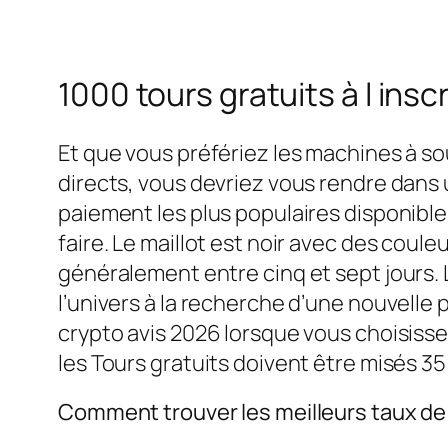
1000 tours gratuits à l insc
Et que vous préfériez les machines à sou
directs, vous devriez vous rendre dans u
paiement les plus populaires disponibl
faire. Le maillot est noir avec des coul
généralement entre cinq et sept jours. 
l’univers à la recherche d’une nouvelle 
crypto avis 2026 lorsque vous choisisse
les Tours gratuits doivent être misés 35 
Comment trouver les meilleurs taux de 