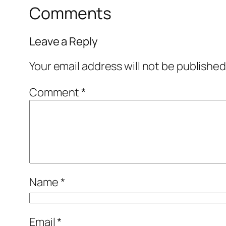
Comments
Leave a Reply
Your email address will not be published
Comment
*
Name
*
Email
*