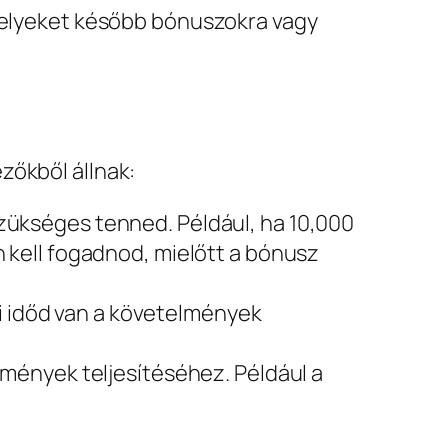
melyeket később bónuszokra vagy
zőkből állnak:
ükséges tenned. Például, ha 10,000
kell fogadnod, mielőtt a bónusz
yi időd van a követelmények
mények teljesítéséhez. Például a