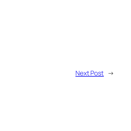
Next Post
→