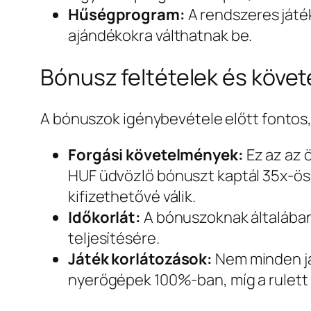
Hűségprogram:
A rendszeres játé
ajándékokra válthatnak be.
Bónusz feltételek és köve
A bónuszok igénybevétele előtt fontos,
Forgási követelmények:
Ez az az 
HUF üdvözlő bónuszt kaptál 35x-ös
kifizethetővé válik.
Időkorlát:
A bónuszoknak általában 
teljesítésére.
Játék korlátozások:
Nem minden já
nyerőgépek 100%-ban, míg a rulett