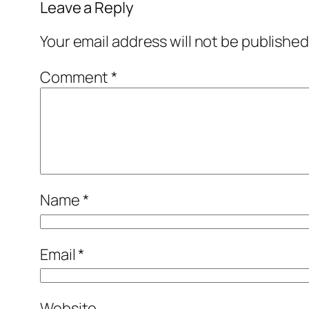
Leave a Reply
Your email address will not be published
Comment
*
Name
*
Email
*
Website