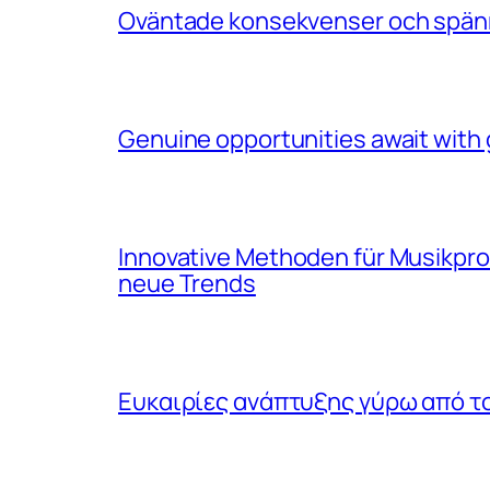
Oväntade konsekvenser och spänni
Genuine opportunities await with 
Innovative Methoden für Musikpro
neue Trends
Ευκαιρίες ανάπτυξης γύρω από το