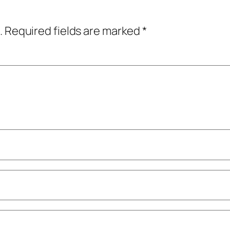
.
Required fields are marked
*