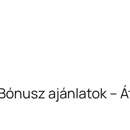
ónusz ajánlatok – Á