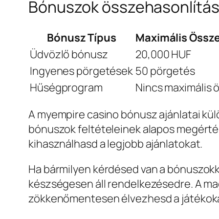
Bónuszok összehasonlítá
Bónusz Típus
Maximális Össz
Üdvözlő bónusz
20,000 HUF
Ingyenes pörgetések
50 pörgetés
Hűségprogram
Nincs maximális 
A myempire casino bónusz ajánlatai kü
bónuszok feltételeinek alapos megértés
kihasználhasd a legjobb ajánlatokat.
Ha bármilyen kérdésed van a bónuszokka
készségesen áll rendelkezésedre. A ma
zökkenőmentesen élvezhesd a játékok