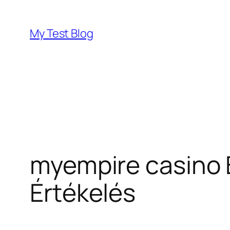
Skip
to
My Test Blog
content
myempire casino B
Értékelés