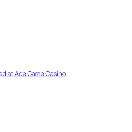
red at Ace Game Casino