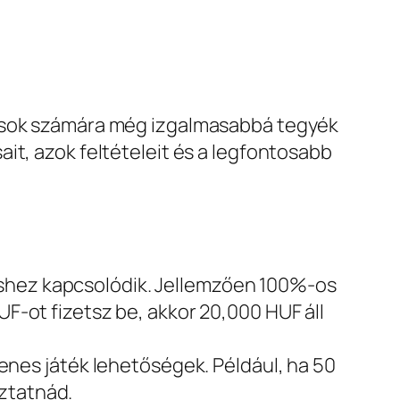
kosok számára még izgalmasabbá tegyék
it, azok feltételeit és a legfontosabb
téshez kapcsolódik. Jellemzően 100%-os
UF-ot fizetsz be, akkor 20,000 HUF áll
nes játék lehetőségek. Például, ha 50
áztatnád.