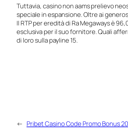
Tuttavia, casino non aams prelievo neos
speciale in espansione. Oltre ai generos
Il RTP per eredità di Ra Megaways è 96
esclusiva per il suo fornitore. Quali af
di loro sulla payline 15.
←
Pribet Casino Code Promo Bonus 2