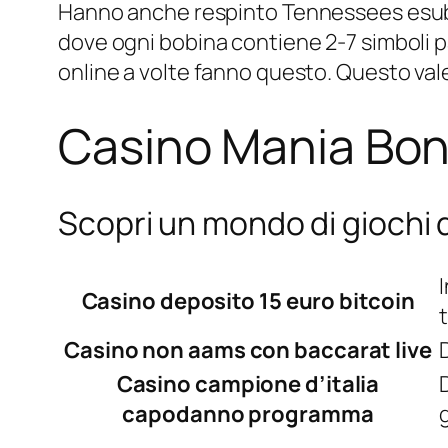
Hanno anche respinto Tennessees esuber
dove ogni bobina contiene 2-7 simboli p
online a volte fanno questo. Questo vale
Casino Mania Bon
Scopri un mondo di giochi d
Casino deposito 15 euro bitcoin
Casino non aams con baccarat live
D
Casino campione d’italia
capodanno programma