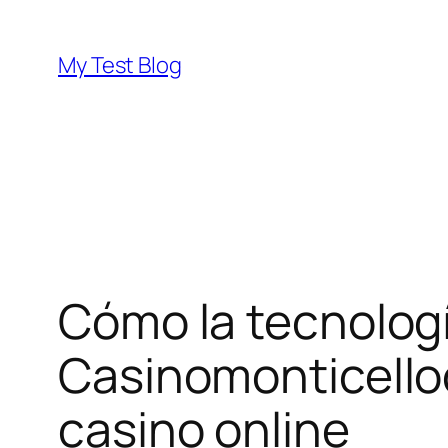
Skip
to
My Test Blog
content
Cómo la tecnolog
Casinomonticelloc
casino online