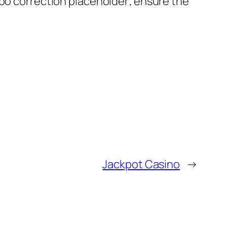
ypo correction placeholder; ensure the
Jackpot Casino
→