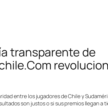
ía transparente de
hile.Com revolucion
ridad entre los jugadores de Chile y Sudamér
ultados son justos o si sus premios llegan a t