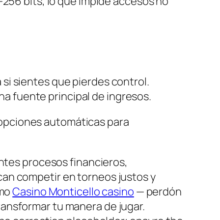
‑256 bits, lo que impide accesos no
 si sientes que pierdes control.
a fuente principal de ingresos.
opciones automáticas para
entes procesos financieros,
an competir en torneos justos y
smo
Casino Monticello casino
— perdón
ansformar tu manera de jugar.