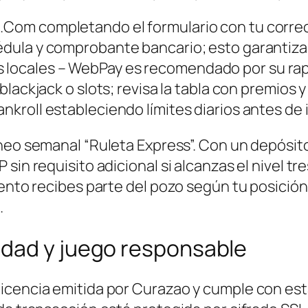
.Com completando el formulario con tu correo
édula y comprobante bancario; esto garantiza 
locales – WebPay es recomendado por su rapi
 blackjack o slots; revisa la tabla con premios
nkroll estableciendo límites diarios antes de i
rneo semanal “Ruleta Express”. Con un depósi
 sin requisito adicional si alcanzas el nivel 
ento recibes parte del pozo según tu posición f
.
idad y juego responsable
icencia emitida por Curazao y cumple con est