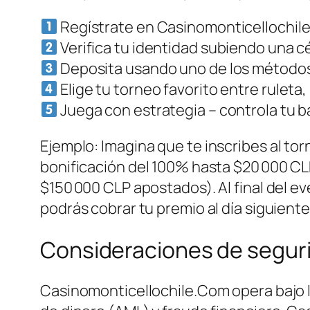
Regístrate en Casinomonticellochile
Verifica tu identidad subiendo una c
Deposita usando uno de los métodos 
Elige tu torneo favorito entre ruleta,
Juega con estrategia – controla tu ba
Ejemplo:
Imagina que te inscribes al to
bonificación del 100% hasta $20 000 CLP
$150 000 CLP apostados). Al final del ev
podrás cobrar tu premio al día siguiente
Consideraciones de segur
Casinomonticellochile.Com opera bajo l