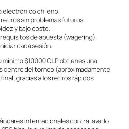
 electrónico chileno.
retiros sin problemas futuros.
dez y bajo costo.
 y requisitos de apuesta (wagering).
niciar cada sesión.
to mínimo $10 000 CLP obtienes una
tres dentro del torneo (aproximadamente
inal; gracias a los
retiros rápidos
ándares internacionales contra lavado