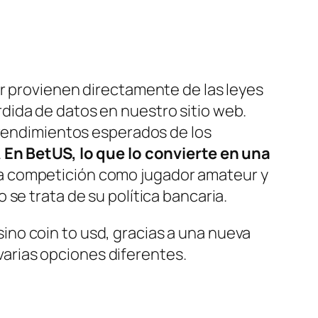
er provienen directamente de las leyes
dida de datos en nuestro sitio web.
 rendimientos esperados de los
.
En BetUS, lo que lo convierte en una
la competición como jugador amateur y
se trata de su política bancaria.
sino coin to usd, gracias a una nueva
 varias opciones diferentes.