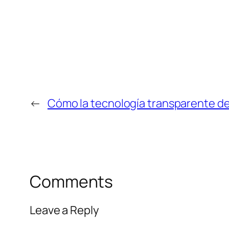
←
Cómo la tecnología transparente de
Comments
Leave a Reply