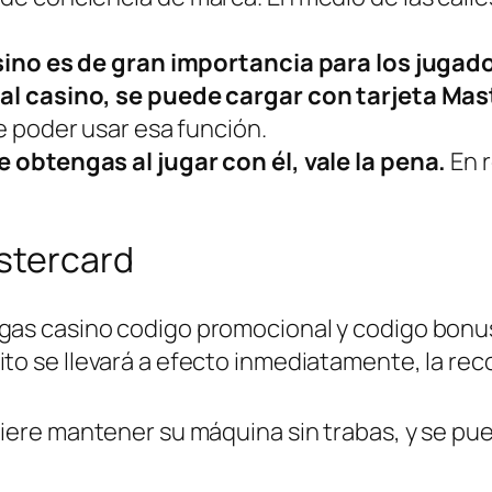
asino es de gran importancia para los jugad
al casino, se puede cargar con tarjeta Mas
e poder usar esa función.
 obtengas al jugar con él, vale la pena.
En 
stercard
as casino codigo promocional y codigo bonus
to se llevará a efecto inmediatamente, la re
fiere mantener su máquina sin trabas, y se pu