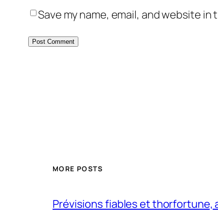
Save my name, email, and website in t
MORE POSTS
Prévisions fiables et thorfortune